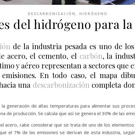
,
DESCARBONIZACIÓN
HIDRÓGENO
s del hidrógeno para la
ión
de la industria pesada es uno de lo
de acero, el cemento, el
carbón
, la indu
ítimo y aéreo representan a sectores qu
s emisiones. En todo caso, el mapa dibu
 hacia una
descarbonización
completa don
e la generación de altas temperaturas para alimentar sus proces
ena de producción. Se calcula que así se genera el 30% de las emis
el acero, cabe considerar que se trata de uno de los elementos 
que el 7% de las emisiones se derivan de esta industria, segú