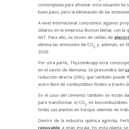
contemplada para afrontar esta situación ha s
buen paso, pero la eliminación de las emisio
A nivel internacional conocemos algunos proy
dólares en la empresa Boston Metal, con la q
MIT. Para ello, se sirven de celdas de
electró
elimina las emisiones de CO
y, además, es fá
2
2026.
Por otra parte, Thyssenkrupp está construy
en el oeste de Alemania. Se prescindirá del
c
reducción directa (DRI), que también puede 
acero libre de combustibles fósiles a través 
En el caso del cemento también se están da
para transformar el CO
en biocombustibles e
2
todas sus plantas en Europa, además de traba
Dentro de la industria química agrícola, Fe
renovable
a gran escala. En esta planta se