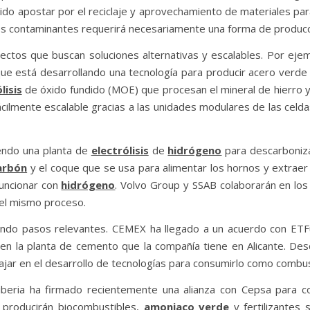
ido apostar por el reciclaje y aprovechamiento de materiales para
nes contaminantes requerirá necesariamente una forma de producc
ectos que buscan soluciones alternativas y escalables. Por ejemp
ue está desarrollando una tecnología para producir acero verde
lisis
de óxido fundido (MOE) que procesan el mineral de hierro y 
cilmente escalable gracias a las unidades modulares de las celda
endo una planta de
electrólisis
de
hidrógeno
para descarboniza
arbón
y el coque que se usa para alimentar los hornos y extraer e
funcionar con
hidrógeno
. Volvo Group y SSAB colaborarán en los
del mismo proceso.
ndo pasos relevantes. CEMEX ha llegado a un acuerdo con ETFu
n la planta de cemento que la compañía tiene en Alicante. Desd
jar en el desarrollo de tecnologías para consumirlo como combus
rtiberia ha firmado recientemente una alianza con Cepsa para 
 producirán biocombustibles,
amoniaco verde
y fertilizantes 